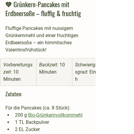
💚 Grünkern-Pancakes mit 
Erdbeersoße – fluffig & fruchtig
Fluffige Pancakes mit nussigem 
Grünkernmehl und einer fruchtigen 
Erdbeersoße – ein himmlisches 
Valentinsfrühstück!
Vorbereitungs
Backzeit:
 10 
Schwierigkeit
zeit:
 10 
Minuten
sgrad:
 Einfac
Minuten
h
Zutaten:
Für die Pancakes (ca. 8 Stück):
200 g 
Bio-
Grünkernvollkornmehl
1 TL Backpulver
2 EL Zucker