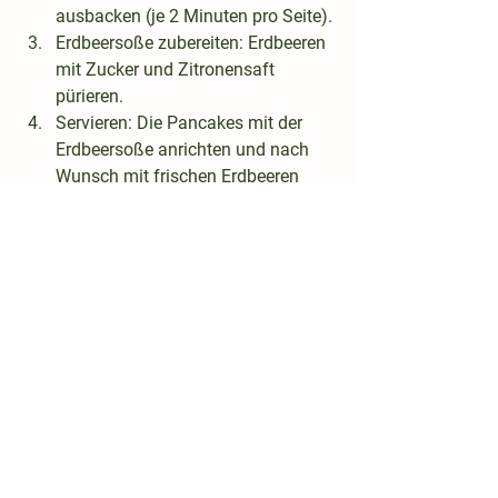
ausbacken (je 2 Minuten pro Seite).
Erdbeersoße zubereiten
: Erdbeeren 
mit Zucker und Zitronensaft 
pürieren.
Servieren
: Die Pancakes mit der 
Erdbeersoße anrichten und nach 
Wunsch mit frischen Erdbeeren 
oder Schokostückchen garnieren.
Bio Grünkern Vollkornmehl - Badener 
Perle
Jetzt kaufen