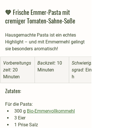
💚 Frische Emmer-Pasta mit 
cremiger Tomaten-Sahne-Soße
Hausgemachte Pasta ist ein echtes 
Highlight – und mit Emmermehl gelingt 
sie besonders aromatisch!
Vorbereitungs
Backzeit:
 10 
Schwierigkeit
zeit:
 20 
Minuten
sgrad:
 Einfac
Minuten
h
Zutaten:
Für die Pasta:
300 g 
Bio-Emmervollkornmehl
3 Eier
1 Prise Salz