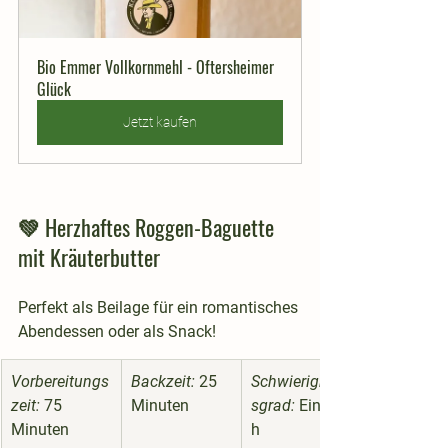
Bio Emmer Vollkornmehl - Oftersheimer 
Glück
Jetzt kaufen
💚 Herzhaftes Roggen-Baguette 
mit Kräuterbutter
Perfekt als Beilage für ein romantisches 
Abendessen oder als Snack!
Vorbereitungs
Backzeit:
 25 
Schwierigkeit
zeit:
 75 
Minuten
sgrad:
 Einfac
Minuten
h