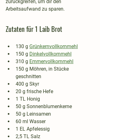
zurückgreifen, um dir den 
Arbeitsaufwand zu sparen.
Zutaten für 1 Laib Brot
130 g 
Grünkernvollkornmehl
150 g 
Dinkelvollkornmehl
310 g 
Emmervollkornmehl
150 g Möhren, in Stücke 
geschnitten
400 g Skyr
20 g frische Hefe
1 TL Honig
50 g Sonnenblumenkerne
50 g Leinsamen
60 ml Wasser
1 EL Apfelessig
2,5 TL Salz